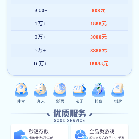
间，以提升自身能力。
其次，切尔西近年来经历了一些动荡，包括教练更替
和战术调整。这种不稳定性使得一些球员感到迷茫，
不知道自己在球队中的定位。而约恩森作为年轻球
员，自然希望能够在一个更加稳定且明确发展的团队
中成长。
最后，个人职业生涯的发展也是他做出这个决定的重
要因素之一。对于年轻球员而言，在早期阶段积累足
够的比赛经验至关重要，这不仅能提高其竞技水平，
同时也能增加未来转会时的市场价值。因此，寻找新
的机会成为了他当前考虑的重要事项。
2、可能的转会去向
关于约恩森可能的新东家，目前已有多家俱乐部表现