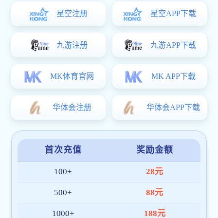
森引起了广泛关注。他表示有意离开切尔西，并愿意
考虑来自其他球队的转会报价。随着新赛季的临近，
各大俱乐部都在积极布局，希望能通过引援来增强实
力。约恩森作为一名年轻而有潜力的球员，其转会动
态无疑将对切尔西和其他追求他的球队产生重要影
响。在本文中，我们将从多个方面深入探讨约恩森欲
离开的原因、他可能去向、对切尔西的影响以及未来
展望，以期为读者提供全面的信息。
1、约恩森离开的原因
约恩森选择离开切尔西的原因可以从多方面进行分
析。首先，在过去的一段时间里，他在球队中的出场
机会相对较少，特别是在竞争激烈的位置上。他希望
能够找到一个更适合自己的环境，获得更多的比赛时