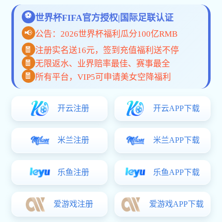
手机App
网页版
约恩森欲离开切尔西俱乐部愿意考
虑转会报价
2026-07-02 00:43
32 次阅读
首页
/
体育头条
在近期的足球转会市场上，切尔西俱乐部的球员约恩