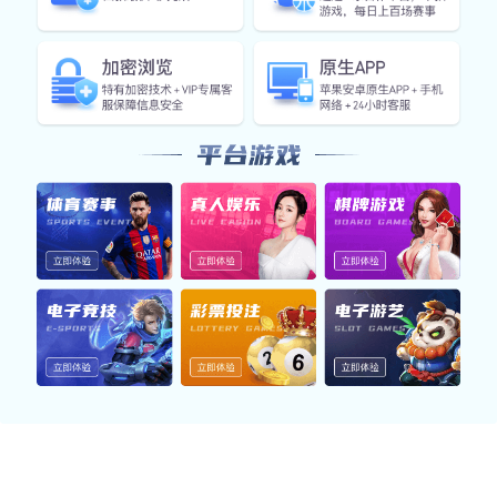
出了浓厚兴趣。在英超联赛中，一些中下游球队希望
通过引进他来增强阵容深度。例如，有传闻指出诺里
奇城和伯恩茅斯等队正在积极洽谈，希望能够促成这
笔交易。
此外，一些海外俱乐部同样对约恩森表现出了关注。
像德甲联赛中的一些球队，他们希望通过吸引这样的
年轻才俊来提升自身竞争力。这表明，约恩森并不是
只有英超这一条路可走，他也可以选择尝试不同联赛
带来的挑战与机遇。
当然，最终去哪家俱乐部还需根据多方面因素综合考
量，包括薪资待遇、球队发展规划以及个人职业目标
等。这些因素都会直接影响到他的选择，并决定其未
来的发展路径。