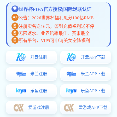
手机App
网页版
巴萨全力以赴进行战略调整力争在
欧冠赛场与强队抗衡
2026-06-27 00:16
32 次阅读
首页
/
体育头条
在当前足球世界中，巴萨（巴塞罗那）正面临着巨大