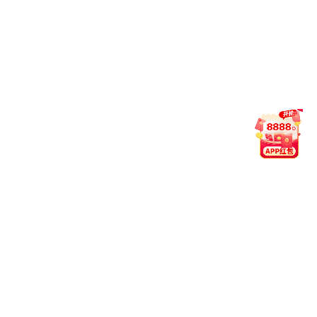
绩，更是为未来长远发展奠定坚实基础，将继续推动
这家传奇俱乐部走向新的辉煌篇章。
相信随着这些战略措施不断落实和深化，巴萨将在不
久后重新崛起于欧洲舞台，用精彩绝伦的表现回馈热
爱的 fans，并向着新的巅峰奋勇前行！
上一篇：
开拓者总经理承认沟通失误导致双…
下一篇：
尼克斯与马刺同位置球员对比分析