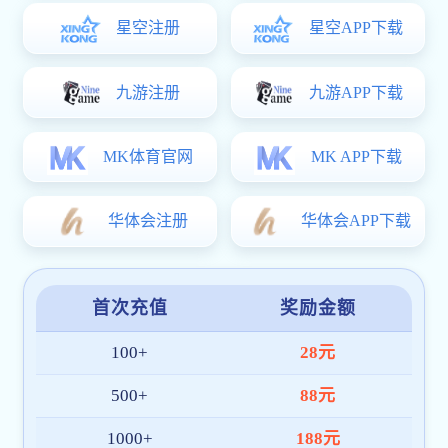
的挑战与机遇。为了在欧冠赛场上与强队抗衡，巴萨
全力以赴进行战略调整。这篇文章将从四个方面深入
探讨巴萨的战略调整，包括球队阵容优化、战术革
新、青训体系强化以及心理素质提升。通过对这些方
面的详细分析，我们将更好地理解巴萨在追求欧冠荣
誉过程中的艰辛历程和坚定决心。
1、球队阵容优化
为了增强竞争力，巴萨在转会市场上进行了积极的布
局。俱乐部管理层清晰意识到，必须引入一些具有实
力和潜力的新球员，以增强整体阵容的深度和广度。
在这个过程中，俱乐部不仅注重球员的技术能力，还
考虑到他们的团队配合及适应能力，从而确保新老球
员能够形成良好的化学反应。